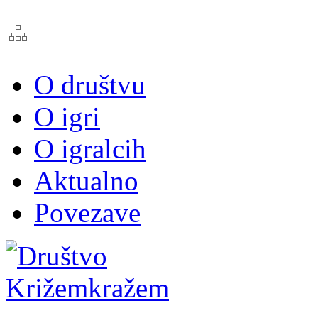
O društvu
O igri
O igralcih
Aktualno
Povezave