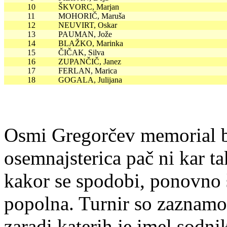
10
ŠKVORC, Marjan
11
MOHORIČ, Maruša
12
NEUVIRT, Oskar
13
PAUMAN, Jože
14
BLAŽKO, Marinka
15
ČIČAK, Silva
16
ZUPANČIČ, Janez
17
FERLAN, Marica
18
GOGALA, Julijana
Osmi Gregorčev memorial b
osemnajsterica pač ni kar ta
kakor se spodobi, ponovno š
popolna. Turnir so zaznamov
zaradi katerih je imel sodnik