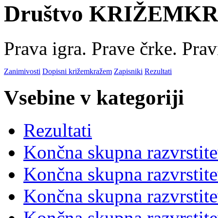
Društvo KRIŽEMK
Prava igra. Prave črke. Pravi
Zanimivosti
Dopisni križemkražem
Zapisniki
Rezultati
Vsebine v kategoriji
Rezultati
Končna skupna razvrstit
Končna skupna razvrstit
Končna skupna razvrstit
Končna skupna razvrstit