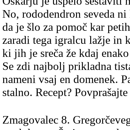
Oskarju je uspelo sestaviti n
No, rododendron seveda ni k
da je šlo za pomoč kar pet
zaradi tega igralcu lažje in 
ki jih je sreča že kdaj enako
Se zdi najbolj prikladna tis
nameni vsaj en domenek. Pa 
stalno. Recept? Povprašajte
Zmagovalec 8. Gregorčeveg