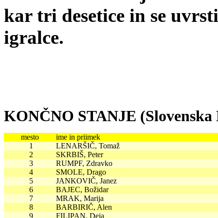
kar tri desetice in se uvrs
igralce.
KONČNO STANJE (Slovenska Bist
mesto
ime in priimek
1
LENARŠIČ, Tomaž
2
SKRBIŠ, Peter
3
RUMPF, Zdravko
4
SMOLE, Drago
5
JANKOVIČ, Janez
6
BAJEC, Božidar
7
MRAK, Marija
8
BARBIRIČ, Alen
9
FILIPAN, Deja