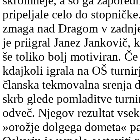
skromneje, a so ga zapored
pripeljale celo do stopničke
zmaga nad Dragom v zadnjem
je priigral Janez Jankovič, k
še toliko bolj motiviran. Če
kdajkoli igrala na OŠ turni
članska tekmovalna srenja d
skrb glede pomladitve turnir
odveč. Njegov rezultat vsek
»orožje dolgega dometa« pa