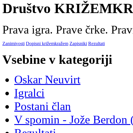
Društvo KRIŽEMK
Prava igra. Prave črke. Pravi
Zanimivosti
Dopisni križemkražem
Zapisniki
Rezultati
Vsebine v kategoriji
Oskar Neuvirt
Igralci
Postani član
V spomin - Jože Berdon 
Rezultati