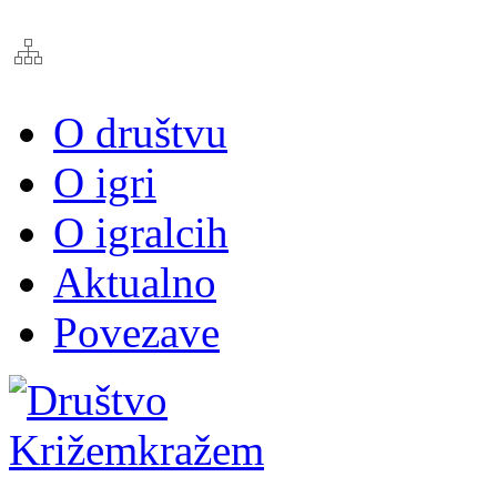
O društvu
O igri
O igralcih
Aktualno
Povezave