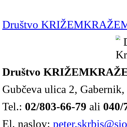
Društvo KRIŽEMKRAŽE
Društvo KRIŽEMKRAŽ
Gubčeva ulica 2, Gabernik,
Tel.:
02/803-66-79
ali
040/7
El. naslov:
peter.skrbis@sio