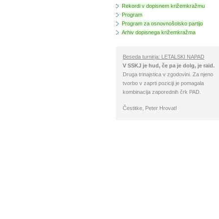
Rekordi v dopisnem križemkražmu
Program
Program za osnovnošolsko partijo
Arhiv dopisnega križemkražma
Beseda turnirja: LETALSKI NAPAD
V SSKJ je hud, če pa je dolg, je raid.
Druga trinajstica v zgodovini. Za njeno
tvorbo v zaprti poziciji je pomagala
kombinacija zaporednih črk PAD.
Čestitke, Peter Hrovat!