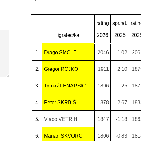
">
rating
spr.rat.
rati
igralec/ka
2026
2025
202
1.
Drago SMOLE
2046
-1,02
206
2.
Gregor ROJKO
1911
2,10
187
3.
Tomaž LENARŠIČ
1896
1,25
187
4.
Peter SKRBIŠ
1878
2,67
183
5.
Vlado VETRIH
1847
-1,18
186
6.
Marjan ŠKVORC
1806
-0,83
181