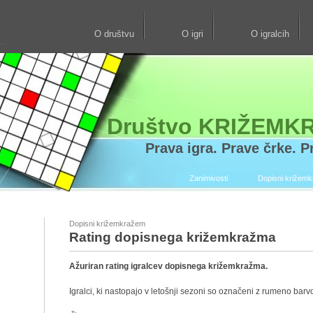
O društvu
O igri
O igralcih
Društvo KRIŽEMK
Prava igra. Prave črke. Pr
Zanimivosti
Dopisni križem
Dopisni križemkražem
Rating dopisnega križemkražma
Ažuriran rating igralcev dopisnega križemkražma.
Igralci, ki nastopajo v letošnji sezoni so označeni z rumeno barv