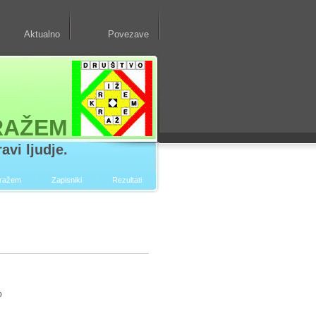
Aktualno
Povezave
RAŽEM
avi ljudje.
kražem
Zapisniki
Rezultati
o