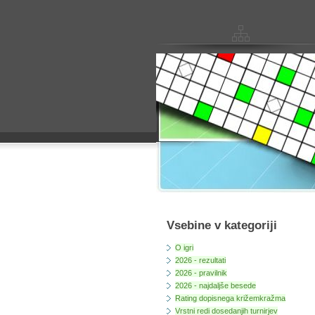
Vsebine v kategoriji
O igri
2026 - rezultati
2026 - pravilnik
2026 - najdaljše besede
Rating dopisnega križemkražma
Vrstni redi dosedanjih turnirjev