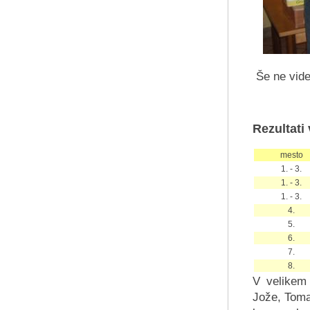
Še ne viden
Rezultati
mesto
1. - 3.
1. - 3.
1. - 3.
4.
5.
6.
7.
8.
V velikem
Jože, Toma