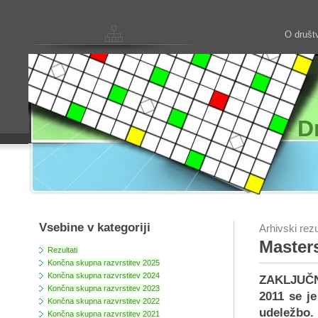
O društ
D
Vsebine v kategoriji
Arhivski rezu
Masters
Rezultati
Končna skupna razvrstitev 2025
Končna skupna razvrstitev 2024
ZAKLJUČN
Končna skupna razvrstitev 2023
2011 se je
Končna skupna razvrstitev 2022
udeležbo.
Končna skupna razvrstitev 2021