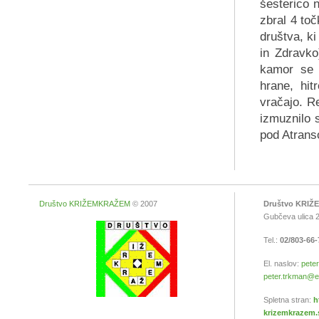
šesterico n
zbral 4 toč
društva, ki
in Zdravko
kamor se i
hrane, hit
vračajo. Re
izmuznilo s
pod Atranso
Društvo KRIŽEMKRAŽEM
© 2007
Društvo KRI
Gubčeva ulica 2
Tel.:
02/803-66
El. naslov:
peter
peter.trkman@ef.
Spletna stran:
h
krizemkrazem.