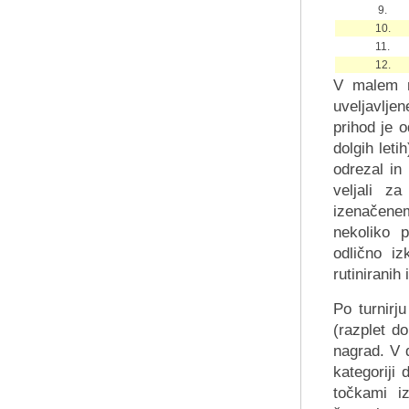
9.
10.
11.
12.
V malem m
uveljavlje
prihod je 
dolgih let
odrezal in 
veljali za
izenačene
nekoliko 
odlično iz
rutiniranih
Po turnirju
(razplet do
nagrad. V 
kategoriji 
točkami iz