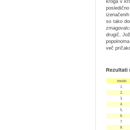
kroga v kr
posledično 
izenačenih
so tako do
zmagovalce
drugič, Jož
popolnoma 
več pričako
Rezultati
mesto
1.
2.
3.
4.
5.
6.
7.
8.