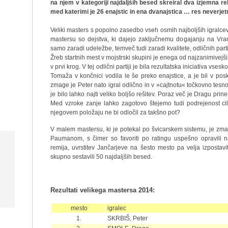
na njem v kategoriji najdaljših besed skreiral dva izjemna r
med katerimi je 26 enajstic in ena dvanajstica … res neverjet
Veliki masters s popolno zasedbo vseh osmih najboljših igralce
mastersu so dejstva, ki dajejo zaključnemu dogajanju na Vr
samo zaradi udeležbe, temveč tudi zaradi kvalitete, odličnih part
Žreb startnih mest v mojstrski skupini je enega od najzanimivejši
v prvi krog. V tej odlični partiji je bila rezultatska iniciativa vse
Tomaža v končnici vodila le še preko enajstice, a je bil v p
zmage je Peter nato igral odlično in v »cajtnotu« točkovno tesno k
je bilo lahko najti veliko boljšo rešitev. Poraz več je Dragu prin
Med vzroke zanje lahko zagotovo štejemo tudi podrejenost cilj
njegovem položaju ne bi odločil za takšno pot?
V malem mastersu, ki je potekal po švicarskem sistemu, je zma
Paumanom, s čimer so favoriti po ratingu uspešno opravili n
remija, uvrstitev Jančarjeve na šesto mesto pa velja izpostavit
skupno sestavili 50 najdaljših besed.
Rezultati velikega mastersa 201
4
:
mesto
igralec
1.
SKRBIŠ, Peter