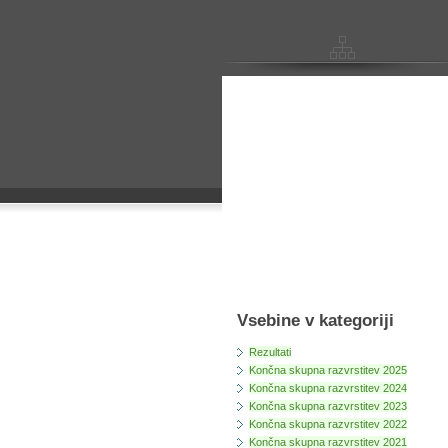
Vsebine v kategoriji
Rezultati
Končna skupna razvrstitev 2025
Končna skupna razvrstitev 2024
Končna skupna razvrstitev 2023
Končna skupna razvrstitev 2022
Končna skupna razvrstitev 2021