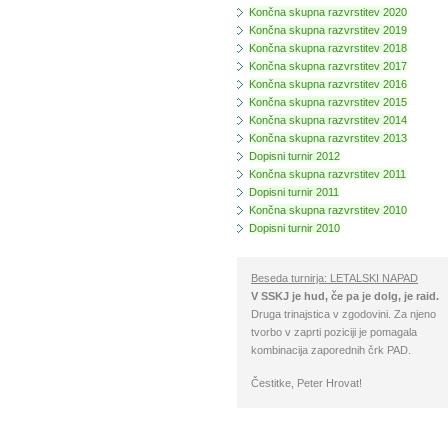
Končna skupna razvrstitev 2020
Končna skupna razvrstitev 2019
Končna skupna razvrstitev 2018
Končna skupna razvrstitev 2017
Končna skupna razvrstitev 2016
Končna skupna razvrstitev 2015
Končna skupna razvrstitev 2014
Končna skupna razvrstitev 2013
Dopisni turnir 2012
Končna skupna razvrstitev 2011
Dopisni turnir 2011
Končna skupna razvrstitev 2010
Dopisni turnir 2010
Beseda turnirja: LETALSKI NAPAD
V SSKJ je hud, če pa je dolg, je raid.
Druga trinajstica v zgodovini. Za njeno
tvorbo v zaprti poziciji je pomagala
kombinacija zaporednih črk PAD.
Čestitke, Peter Hrovat!