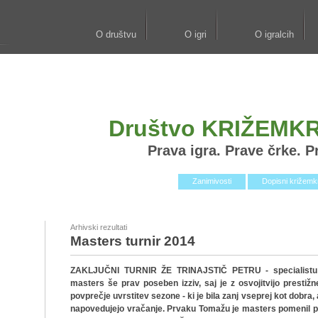
O društvu
O igri
O igralcih
Društvo KRIŽEMK
Prava igra. Prave črke. Pr
Zanimivosti
Dopisni križem
Arhivski rezultati
Masters turnir 2014
ZAKLJUČNI TURNIR ŽE TRINAJSTIČ PETRU - specialistu za 
masters še prav poseben izziv, saj je z osvojitvijo prestiž
povprečje uvrstitev sezone - ki je bila zanj vseprej kot dobra
napovedujejo vračanje. Prvaku Tomažu je masters pomenil p