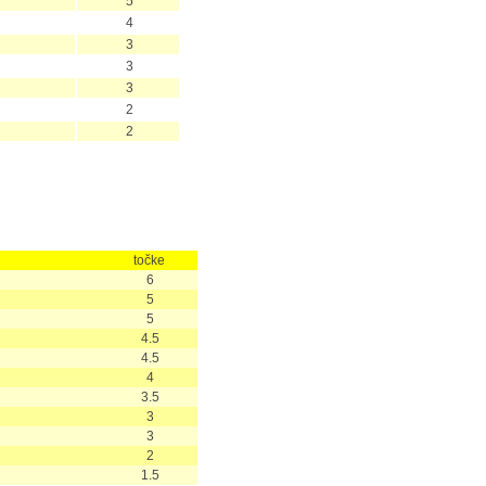
5
4
3
3
3
2
2
točke
6
5
5
4.5
4.5
4
3.5
3
3
2
1.5