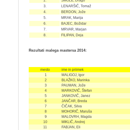
2.
SMOLE, Drago
3.
LENARŠIČ, Tomaž
4.
BERDON, Jože
5.
MRAK, Marija
6.
BAJEC, Božidar
7.
MRVAR, Marjan
8.
FILIPAN, Deja
Rezultati malega mastersa 201
4
:
mesto
ime in priimek
1
MALIGOJ, Igor
2
BLAŽKO, Marinka
3
PAUMAN, Jože
4
MARKOVIČ, Štefan
5
JANKOVIČ, Janez
6
JANČAR, Breda
7
ČIČAK, Silva
8
MOHORIČ, Maruša
9
MALOVRH, Magda
10
MIKLIČ, Andrej
11
FABJAN, Eli