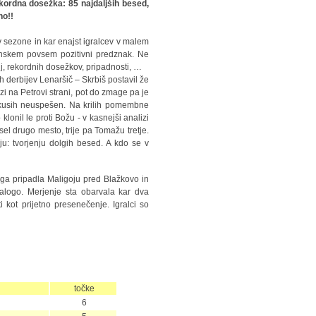
ekordna dosežka: 85 najdaljših besed,
no!!
v sezone in kar enajst igralcev v malem
anskem povsem pozitivni predznak. Ne
ij, rekordnih dosežkov, pripadnosti, …
h derbijev Lenaršič – Skrbiš postavil že
skozi na Petrovi strani, pot do zmage pa je
oskusih neuspešen. Na krilih pomembne
lonil le proti Božu - v kasnejši analizi
esel drugo mesto, trije pa Tomažu tretje.
u: tvorjenju dolgih besed. A kdo se v
ga pripadla Maligoju pred Blažkovo in
alogo. Merjenje sta obarvala kar dva
i kot prijetno presenečenje. Igralci so
točke
6