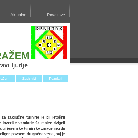
Aktualno
Povezave
RAŽEM
avi ljudje.
kražem
Zapisniki
Rezultati
zaključne turnirje je bil letošnji
ne lovorike vendarle še malce dvignil
, a tri jesenske turnirske zmage morda
oligon povsem drugačne vrste, saj je