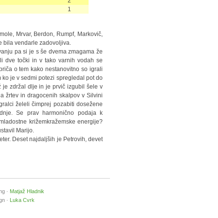
2
1
Smole, Mrvar, Berdon, Rumpf, Markovič,
e bila vendarle zadovoljiva.
ljevanju pa si je s še dvema zmagama že
li dve točki in v tako varnih vodah se
priča o tem kako nestanovitno so igrali
em ko je v sedmi potezi spregledal pot do
e zdržal dlje in je prvič izgubil šele v
ina žrtev in dragocenih skalpov v Silvini
igralci želeli čimprej pozabiti dosežene
ednje. Se prav harmonično podaja k
t mladostne križemkražemske energije?
stavil Marijo.
ter. Deset najdaljših je Petrovih, devet
ng ·
Matjaž Hladnik
gn ·
Luka Cvrk