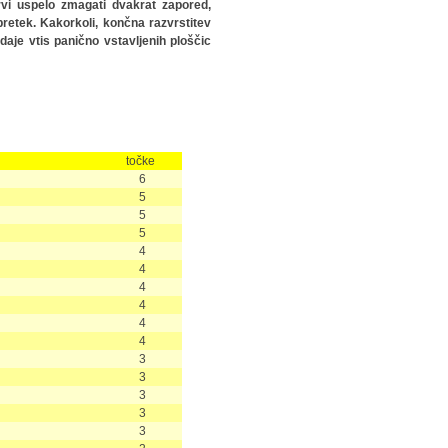
rvi uspelo zmagati dvakrat zapored,
etek. Kakorkoli, končna razvrstitev
aje vtis panično vstavljenih ploščic
točke
6
5
5
5
4
4
4
4
4
4
3
3
3
3
3