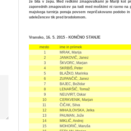
že bila v žepu. Med redkimi zmagovalkami je Mariji kot p
zaporednih zmagovalcev pa tudi med moškimi ni ravno na pr
majskega turnirja ponuja povsem nepričakovano podobo in d
udeležencev tik pred brodolomom.
Vransko, 16. 5. 2015 - KONČNO STANJE
mesto
ime in priimek
1
MRAK, Marija
2
JANKOVIČ, Janez
3
ŠKVORC, Marjan
4
SKRBIŠ, Peter
5
BLAŽKO, Marinka
6
ZUPANČIČ, Janez
7
BAJEC, Božidar
8
LENARŠIČ, Tomaž
9
NEUVIRT, Oskar
10
CERKVENIK, Marjan
11
ČIČAK, Silva
12
MIHAJLOVSKA, Jelka
13
PAUMAN, Jože
14
MIKLIČ, Andrej
15
MOHORIČ, Maruša