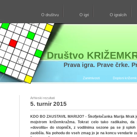
O društvu
O igri
O igralcih
Društvo KRIŽEMK
Prava igra. Prave črke. Pr
Zanimivosti
Dopisni križem
Arhivski rezultati
5. turnir 2015
KDO BO ZAUSTAVIL MARIJO? - Škofjeločanka Marija Mrak je 
mojstrom križemkražma. Tokrat celo tako radikalno, da 
»dovolila« do stopničk, z vodilnima sezone pa se ji sploh 
zaobšla. Na pohodu do vseh zmag jo je na koncu vendarle za