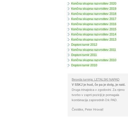
Končna skupna razvrstitev 2020
Končna skupna razvrstitev 2019
Končna skupna razvrstitev 2018
Končna skupna razvrstitev 2017
Končna skupna razvrstitev 2016
Končna skupna razvrstitev 2015
Končna skupna razvrstitev 2014
Končna skupna razvrstitev 2013
Dopisni turnir 2012
Končna skupna razvrstitev 2011
Dopisni turnir 2011
Končna skupna razvrstitev 2010
Dopisni turnir 2010
Beseda turnirja: LETALSKI NAPAD
V SSKJ je hud, če pa je dolg, je raid.
Druga trinajstica v zgodovini. Za njeno
tvorbo v zaprti poziciji je pomagala
kombinacija zaporednih črk PAD.
Čestitke, Peter Hrovat!