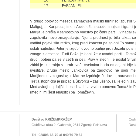
16
FERLAN, Marica
17
FABJAN, Eli
V drugo polovico meseca zamaknjen majski turnir so izpustili 
Maligoj, … Kar precej imen. A udeležba s sedemnajstimi igralci j
Marija je prešla v samostojno vodstvo po četrti partiji, v nada
zagotovila novo zmagoslavje. Njena prednost je bila takrat ce
vodilni pojavi sila redko, krog pred koncem pa sploh! To samo 
ostali najboljši. Peter je izgubil uvodno partijo proti Jožetu pot
zmage z desetico. Tudi Božo je klonil že v uvodni partiji. Tomaž j
drugi, potem pa še v četrti in peti. Prav v slednji je postal Silv
zbirki je iz turnirja v turnir več. Vsekakor bodo omenjeni trije 
uvrstitve. Drugo mesto Jankoviča pa zagotovo ne sodi m
Marijinemu zmagoslavju. Mar ne izpričuje čudovite, naravnos
Tretja stopnička je pripadla Škvorcu – zasluženo, saj je edini zau
Med avtorji najdaljših besed sta bila v vrhu ponovno Tomaž in Pe
(med njimi šest enajstic) pa Tomaževih.
Društvo KRIŽEMKRAŽEM
Codi
Gubčeva ulica 2, Gabernik, 2314 Zgornja Polskava
Desi
Tel.:
02/803-66-79
ali
040/79 79 64