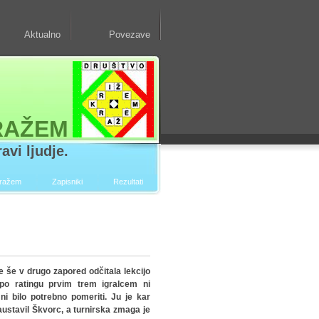
Aktualno
Povezave
RAŽEM
avi ljudje.
kražem
Zapisniki
Rezultati
še v drugo zapored odčitala lekcijo
po ratingu prvim trem igralcem ni
ni bilo potrebno pomeriti. Ju je kar
ustavil Škvorc, a turnirska zmaga je