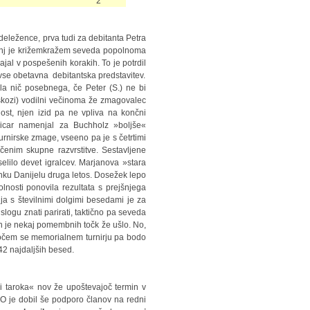
2
udeležence, prva tudi za debitanta Petra
Zanj je križemkražem seveda popolnoma
jal v pospešenih korakih. To je potrdil
vse obetavna debitantska predstavitev.
a nič posebnega, če Peter (S.) ne bi
seskozi) vodilni večinoma že zmagovalec
nost, njen izid pa ne vpliva na končni
 švicar namenjal za Buchholz »boljše«
 turnirske zmage, vseeno pa je s četrtimi
čenim skupne razvrstitve. Sestavljene
selilo devet igralcev. Marjanova »stara
nku Danijelu druga letos. Dosežek lepo
lnosti ponovila rezultata s prejšnjega
anja s številnimi dolgimi besedami je za
slogu znati parirati, taktično pa seveda
jših je nekaj pomembnih točk že ušlo. No,
jočem se memorialnem turnirju pa bodo
42 najdaljših besed.
i taroka« nov že upoštevajoč termin v
O je dobil še podporo članov na redni