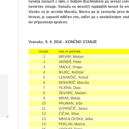
turnirja izenačil z njim, z boljšim Buchholzem pa prešel cel
turnirske zmage. Tomažu se deset(!) najdaljših besed še enkra
Visoko se je uvrstila Maruša, Marica pa je sestavila prvo des
Hrovat, je zapustil odličen vtis, odšel pa z navdušenjem n
ter prijaznostjo igralcev.
Vransko, 9. 4. 2016 - KONČNO STANJE
mesto
ime in priimek
1
MRVAR, Marjan
2
SKRBIŠ, Peter
3
SMOLE, Drago
4
BAJEC, Božidar
5
LENARŠIČ, Tomaž
6
MOHORIČ, Maruša
7
FILIPAN, Deja
8
ŠKVORC, Marjan
9
MRAK, Marija
10
PAUMAN, Jože
11
ZUPANČIČ, Janez
12
ČIČAK, Silva
13
MIHAJLOVSKA, Jelka
14
FERLAN, Marica