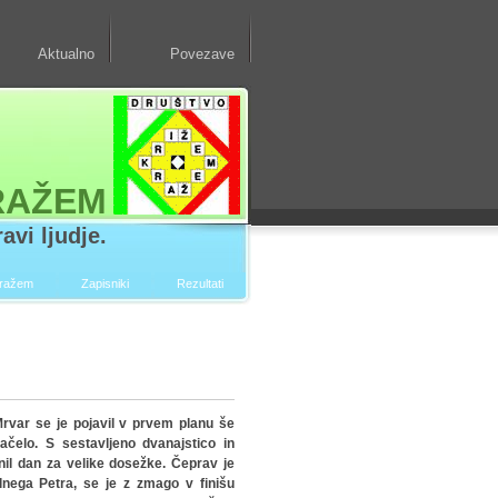
Aktualno
Povezave
RAŽEM
avi ljudje.
kražem
Zapisniki
Rezultati
r se je pojavil v prvem planu še
čelo. S sestavljeno dvanajstico in
nil dan za velike dosežke. Čeprav je
lnega Petra, se je z zmago v finišu