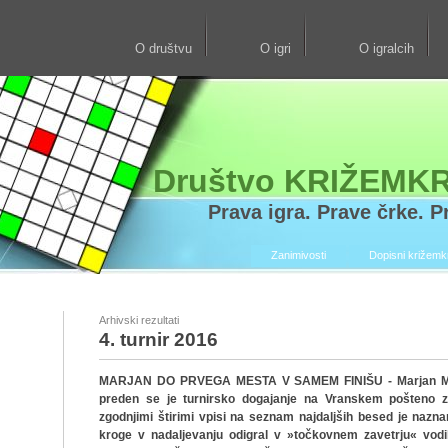
O društvu
O igri
O igralcih
Društvo KRIŽEMK
Prava igra. Prave črke. Pr
Zanimivosti
Dopisni križem
Arhivski rezultati
4. turnir 2016
MARJAN DO PRVEGA MESTA V SAMEM FINIŠU - Marjan Mrva
preden se je turnirsko dogajanje na Vranskem pošteno za
zgodnjimi štirimi vpisi na seznam najdaljših besed je nazna
kroge v nadaljevanju odigral v »točkovnem zavetrju« vodi