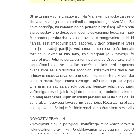
15
HROVAT, Peter
Štirje turnirji – štirje zmagovalci! Na Vranskem pa točke za vse 
Hrovata, znanega kot superfinalista popularnega kviza Vem. 
novo področje, na katerem bo do potrebnih izkušenj očitno priha
s prvo sestavljeno desetico in dvema osvojenima točkama - nad
Marjanova preobrazba iz zasledovalca v zmagovalca ne bi bil
nanizal šest zmagovitih partij zapored. V takih primerih je (v
turnirja in zadnji partiji je večinoma namenjena le še formal
razplet. A tokrat ni bilo tako, kajti Marjanu je v zavetrju
nasprotnike. Petra je poraz v zadnji partiji proti Dragu tako stal
stopničkami letos še nekoliko povečal naskok pred drugouvrš
dvanajstice se je v turnirski zgodovini križemkražma doslej ve
listina« je njegova prva, skupno šestnajsta in po Tomaževem Ja
krasi in zaokrožuje turnirsko zmago. Božo in Drago sta v popo
turnirja in sta zadržala visoki poziciji. Tomažev odprt slog igr
večino igralcev ubijalski, kajti do neke mere je potrebno takemu 
ni vselej brez vrzeli. Kljub absolutni prevladi na lestvici najdal
za igralca njegovega kova še nič usodnega. Rezultati na bliža
o tem povedali že kaj več. Udeleženci so na Vranskem sestavili 
NOVOST V PRAVILIH
»Neveljavni niz« je po zgledu kartaškega rekla »brez taroka n
Tekmovalnem pravilniku. Po oblikovanem predlogu na nivoju U