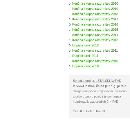
Končna skupna razvrstitev 2020
Končna skupna razvrstitev 2019
Končna skupna razvrstitev 2018
Končna skupna razvrstitev 2017
Končna skupna razvrstitev 2016
Končna skupna razvrstitev 2015
Končna skupna razvrstitev 2014
Končna skupna razvrstitev 2013
Dopisni turnir 2012
Končna skupna razvrstitev 2011
Dopisni turnir 2011
Končna skupna razvrstitev 2010
Dopisni turnir 2010
Beseda turnirja: LETALSKI NAPAD
V SSKJ je hud, če pa je dolg, je raid.
Druga trinajstica v zgodovini. Za njeno
tvorbo v zaprti poziciji je pomagala
kombinacija zaporednih črk PAD.
Čestitke, Peter Hrovat!