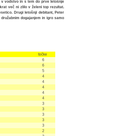
o v vodstvo in s tem do prve letošnje
t več ni zlilo v želeni top rezultat.
etico. Drugi letošnji debitant, Peter
ad družabnim dogajanjem in igro samo
točke
6
6
5
4
4
4
4
4
3
3
3
3
3
2