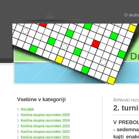
O društ
D
Vsebine v kategoriji
Arhivski rezu
2. turn
Rezultati
Končna skupna razvrstitev 2025
Končna skupna razvrstitev 2024
V PREBOL
Končna skupna razvrstitev 2023
- sedemnaj
Končna skupna razvrstitev 2022
kajti ena
Končna skupna razvrstitev 2021