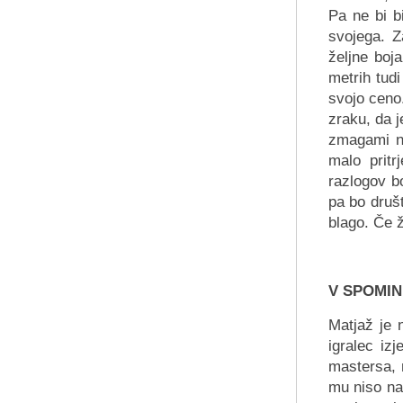
Pa ne bi b
svojega. Za
željne boj
metrih tudi
svojo ceno
zraku, da 
zmagami ni
malo pritr
razlogov b
pa bo druš
blago. Če ž
V SPOMIN
Matjaž je n
igralec iz
mastersa, 
mu niso nač