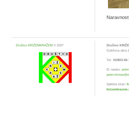
Naravnost 
Društvo KRIŽEMKRAŽEM
© 2007
Društvo KRI
Gubčeva ulica 2
Tel.:
02/803-66
El. naslov:
peter
peter.trkman@ef.
Spletna stran:
h
krizemkrazem.