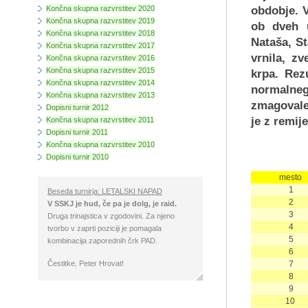
Končna skupna razvrstitev 2020
obdobje. V
Končna skupna razvrstitev 2019
ob dveh u
Končna skupna razvrstitev 2018
Nataša, St
Končna skupna razvrstitev 2017
vrnila, z
Končna skupna razvrstitev 2016
Končna skupna razvrstitev 2015
krpa. Rezu
Končna skupna razvrstitev 2014
normalneg
Končna skupna razvrstitev 2013
zmagovale
Dopisni turnir 2012
je z remij
Končna skupna razvrstitev 2011
Dopisni turnir 2011
Končna skupna razvrstitev 2010
Dopisni turnir 2010
mesto
1
Beseda turnirja: LETALSKI NAPAD
2
V SSKJ je hud, če pa je dolg, je raid.
3
Druga trinajstica v zgodovini. Za njeno
4
tvorbo v zaprti poziciji je pomagala
5
kombinacija zaporednih črk PAD.
6
Čestitke, Peter Hrovat!
7
8
9
10