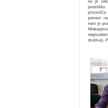
se je zel
jeseniško
prizorišča
pomeni na
nam je pra
Mlakarjev
nepozaben
društva). 