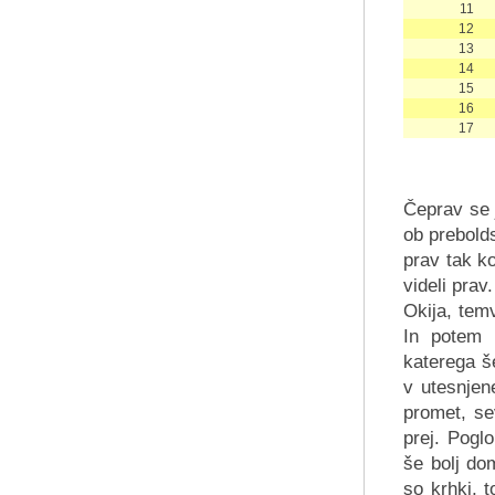
11
12
13
14
15
16
17
Čeprav se j
ob prebold
prav tak ko
videli prav
Okija, tem
In potem 
katerega še
v utesnjen
promet, se
prej. Poglo
še bolj dom
so krhki, t