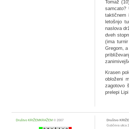
Tomaž (10)
samcato? U
taktičnem 
letošnjo t
naslova drž
dveh stopn
(ima turni
Gregom, a s
približev
zanimivejš
Krasen pol
obloženi m
zagotovo š
prelepi Li
Društvo KRIŽEMKRAŽEM
© 2007
Društvo KRI
Gubčeva ulica 2