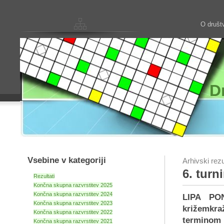
O društ
D
Vsebine v kategoriji
Arhivski rezu
6. turn
Rezultati
Končna skupna razvrstitev 2025
Končna skupna razvrstitev 2024
LIPA PO
Končna skupna razvrstitev 2023
križemkr
Končna skupna razvrstitev 2022
terminom 
Končna skupna razvrstitev 2021