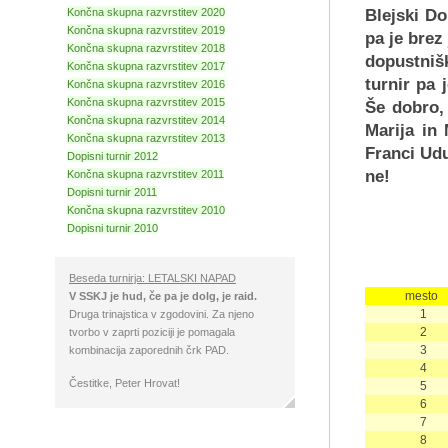
Končna skupna razvrstitev 2020
Blejski Do
Končna skupna razvrstitev 2019
pa je brez
Končna skupna razvrstitev 2018
dopustniš
Končna skupna razvrstitev 2017
turnir pa
Končna skupna razvrstitev 2016
Končna skupna razvrstitev 2015
Še dobro, 
Končna skupna razvrstitev 2014
Marija in
Končna skupna razvrstitev 2013
Franci Udu
Dopisni turnir 2012
ne!
Končna skupna razvrstitev 2011
Dopisni turnir 2011
Končna skupna razvrstitev 2010
Dopisni turnir 2010
Beseda turnirja: LETALSKI NAPAD
mesto
V SSKJ je hud, če pa je dolg, je raid.
1
Druga trinajstica v zgodovini. Za njeno
2
tvorbo v zaprti poziciji je pomagala
3
kombinacija zaporednih črk PAD.
4
Čestitke, Peter Hrovat!
5
6
7
8