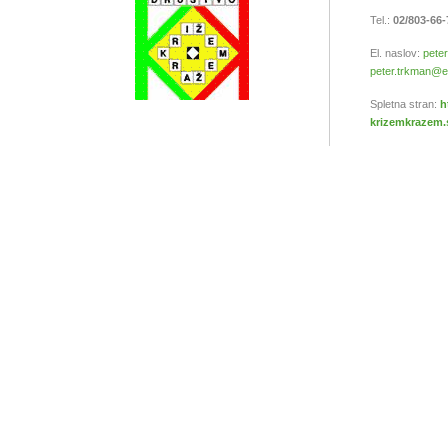
Tel.:
02/803-66
El. naslov:
peter
peter.trkman@ef.
Spletna stran:
h
krizemkrazem.