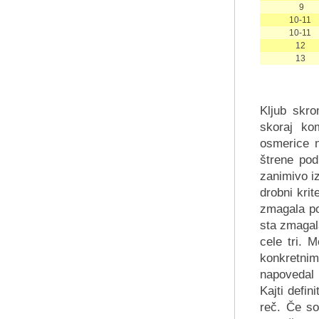
9
10-11
10-11
12
13
Kljub skro
skoraj kom
osmerice n
štrene pod
zanimivo i
drobni kri
zmagala po
sta zmagala
cele tri. 
konkretnim
napovedal
Kajti defin
reč. Če so