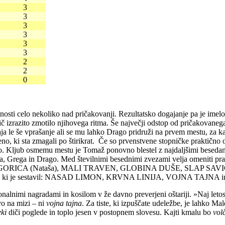
3
3
3
3
3
3
2
2
0
osti celo nekoliko nad pričakovanji. Rezultatsko dogajanje pa je imelo 
 nič izrazito zmotilo njihovega ritma. Še največji odstop od pričakovane
a le še vprašanje ali se mu lahko Drago pridruži na prvem mestu, za kar
leno, ki sta zmagali po štirikrat. Če so prvenstvene stopničke praktičn
o. Kljub osmemu mestu je Tomaž ponovno blestel z najdaljšimi besedami, 
 oba Petra, Grega in Drago. Med številnimi besednimi zvezami velj
VA GORICA (Nataša), MALI TRAVEN, GLOBINA DUŠE, SLAP SAVI
 ki je sestavil: NASAD LIMON, KRVNA LINIJA, VOJNA TAJNA in SL
ionalnimi nagradami in kosilom v že davno preverjeni oštariji. »Naj letos
o na mizi – ni
vojna tajna
. Za tiste, ki izpuščate udeležbe, je lahko Ma
eki
diči poglede in toplo jesen v postopnem slovesu. Kajti kmalu bo
vol