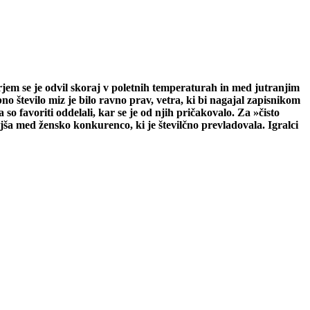
e je odvil skoraj v poletnih temperaturah in med jutranjim
o število miz je bilo ravno prav, vetra, ki bi nagajal zapisnikom
 so favoriti oddelali, kar se je od njih pričakovalo. Za »čisto
jša med žensko konkurenco, ki je številčno prevladovala. Igralci