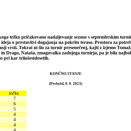
 pričakovano nadaljevanje sezone s septembrskim turnirjem s
deja o prestavitvi dogajanja na pokrito teraso. Prostora za potrebn
nji vrsti. Tokrat ni šlo za turnir presenečenj, kajti z izjemo Tomaža
 in Drago, Nataša, zmagovalka zadnjega turnirja, pa je bila najbol
o pri kar triinšestdesetih.
KONČNO STANJE
(Prebold, 9. 9. 2023)
točke
7
6
5
4
4
4
4