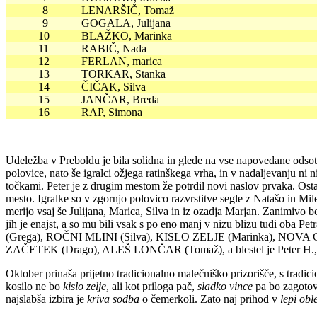
8
LENARŠIČ, Tomaž
9
GOGALA, Julijana
10
BLAŽKO, Marinka
11
RABIČ, Nada
12
FERLAN, marica
13
TORKAR, Stanka
14
ČIČAK, Silva
15
JANČAR, Breda
16
RAP, Simona
Udeležba v Preboldu je bila solidna in glede na vse napovedane odsotn
polovice, nato še igralci ožjega ratinškega vrha, in v nadaljevanju ni
točkami. Peter je z drugim mestom že potrdil novi naslov prvaka. Ostaj
mesto. Igralke so v zgornjo polovico razvrstitve segle z Natašo in Mi
merijo vsaj še Julijana, Marica, Silva in iz ozadja Marjan. Zanimivo b
jih je enajst, a so mu bili vsak s po eno manj v nizu blizu tudi
(Grega), ROČNI MLINI (Silva), KISLO ZELJE (Marinka), NO
ZAČETEK (Drago), ALEŠ LONČAR (Tomaž), a blestel je Peter H.,
Oktober prinaša prijetno tradicionalno malečniško prizorišče, s tradic
kosilo ne bo
kislo zelje
, ali kot priloga pač,
sladko vince
pa bo zagotov
najslabša izbira je
kriva sodba
o čemerkoli. Zato naj prihod v
lepi obl