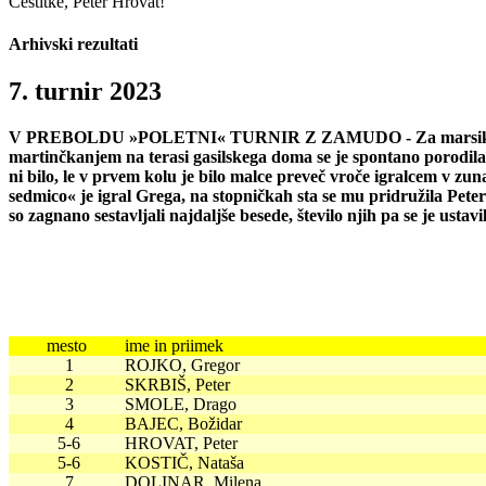
Čestitke, Peter Hrovat!
Arhivski rezultati
7. turnir 2023
V PREBOLDU »POLETNI« TURNIR Z ZAMUDO - Za marsikoga težko
martinčkanjem na terasi gasilskega doma se je spontano porodila i
ni bilo, le v prvem kolu je bilo malce preveč vroče igralcem v zuna
sedmico« je igral Grega, na stopničkah sta se mu pridružila Peter
so zagnano sestavljali najdaljše besede, število njih pa se je ustavil
mesto
ime in priimek
1
ROJKO, Gregor
2
SKRBIŠ, Peter
3
SMOLE, Drago
4
BAJEC, Božidar
5-6
HROVAT, Peter
5-6
KOSTIČ, Nataša
7
DOLINAR, Milena