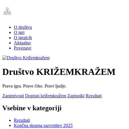
O društvu
O igri
O igralcih
Aktualno
Povezave
Društvo KRIŽEMKRAŽEM
Prava igra. Prave črke. Pravi ljudje.
Zanimivosti
Dopisni križemkražem
Zapisniki
Rezultati
Vsebine v kategoriji
Rezultati
Končna skupna razvrstitev 2025