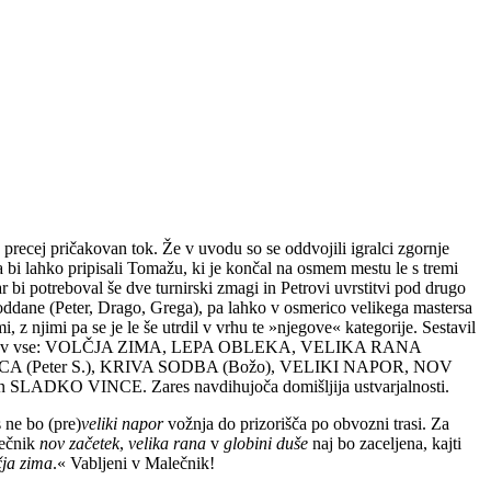
precej pričakovan tok. Že v uvodu so se oddvojili igralci zgornje
ga bi lahko pripisali Tomažu, ki je končal na osmem mestu le s tremi
 bi potreboval še dve turnirski zmagi in Petrovi uvrstitvi pod drugo
o oddane (Peter, Drago, Grega), pa lahko v osmerico velikega mastersa
z njimi pa se je le še utrdil v vrhu te »njegove« kategorije. Sestavil
a omeniti prav vse: VOLČJA ZIMA, LEPA OBLEKA, VELIKA RANA
CA (Peter S.), KRIVA SODBA (Božo), VELIKI NAPOR, NOV
ADKO VINCE. Zares navdihujoča domišljija ustvarjalnosti.
 ne bo (pre)
veliki napor
vožnja do prizorišča po obvozni trasi. Za
lečnik
nov začetek
,
velika rana
v
globini duše
naj bo zaceljena, kajti
čja zima
.« Vabljeni v Malečnik!