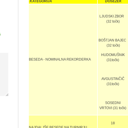
KATEGORIJA
DOSEŽEK
LJUDSKI ZBOR
(32 točk)
h
BOŠTJAN BAJEC
(32 točk)
HUDOMUŠNIK
BESEDA - NOMINALNA REKORDERKA
(31točk)
AVGUSTINČIČ
(31točk)
SOSEDNI
VRTOVI (31 točk)
18
NAJDALJŠE BESEDE NA TURNIRJU