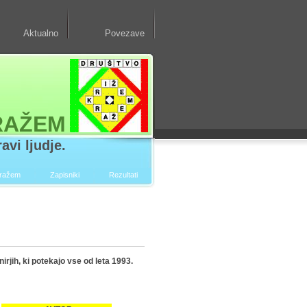
Aktualno
Povezave
RAŽEM
avi ljudje.
kražem
Zapisniki
Rezultati
irjih, ki potekajo vse od leta 1993.