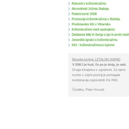
Rekordi v križemkražmu
Akrostihoid Jožeta Stabeja
Poletni turnir 2008
Promocija križemkražma v Bohinju
Predstavitev KK v Viharniku
Križemkražem med upokojenci
Debitanta Mile in Sonja o igri in prvih vtisi
Jeseniški igralci o križemkražmu
KIH - križemkražmovci izjemni
Beseda turnirja: LETALSKI NAPAD
V SSKJ je hud, če pa je dolg, je raid.
Druga trinajstica v zgodovini. Za njeno
tvorbo v zaprti poziciji je pomagala
kombinacija zaporednih črk PAD.
Čestitke, Peter Hrovat!