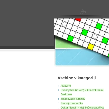
Vsebine v kategoriji
Aktualno
Dvanajstice (in več) v križemkražmu
Anekdote
Zmagovalke turnirjev
Razvitje praporčka
Oskar Neuvirt - idejni oče praporčka