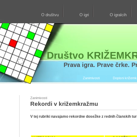
O društvu
O igri
O igralcih
Društvo KRIŽEMK
Prava igra. Prave črke. Pr
Zanimivosti
Dopisni križem
Zanimivosti
Rekordi v križemkražmu
V tej rubriki navajamo rekordne dosežke z rednih članskih turn